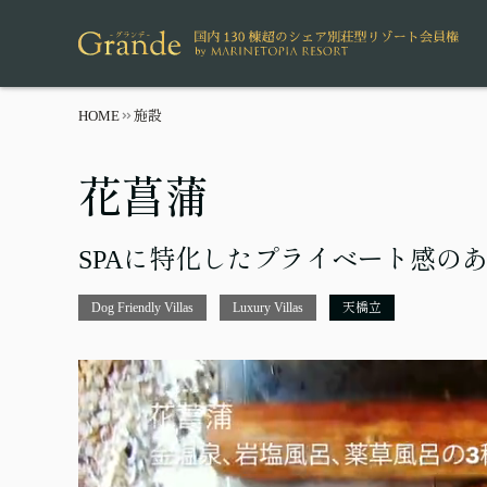
HOME
施設
花菖蒲
SPAに特化したプライベート感の
Dog Friendly Villas
Luxury Villas
天橋立