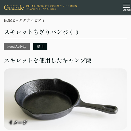
HOME
アクティビティ
スキレットちぎりパンづくり
Food Activity
鴨川
スキレットを使用したキャンプ飯
イメージ
イメージ