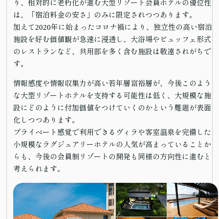
り、相対的に老朽化が進む大型リゾート会員ホテルの優位性
は、「宿泊料金の安さ」のみに限定されつつあります。
加えて2020年に始まったコロナ禍により、独立性の高い宿泊
施設を好む価値観が急速に浸透し、大浴場やビュッフェ形式
のレストランなど、共用部を多く含む施設は敬遠されがちで
す。
情報感度や情報収集力が高い若年層富裕層が、今後このよう
な大型リゾートホテルを支持する可能性は低く、大規模な施
設にどのように付加価値をつけていくのかという難題が表面
化しつつあります。
プライベート感覚で利用できるヴィラや客室温泉を完備した
小規模なラグジュアリーホテルの人気が高まっていることか
らも、今後の会員制リゾートの開発も同様の方向性に進むと
考えられます。