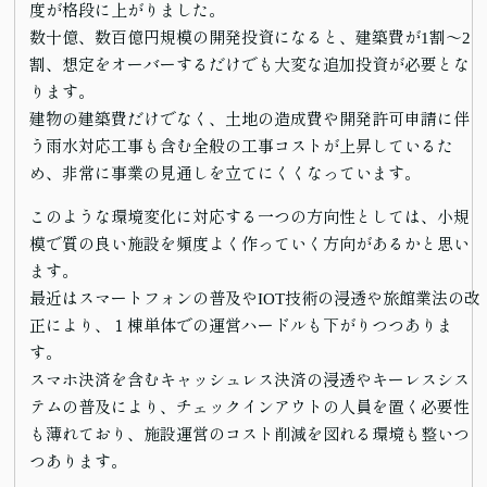
度が格段に上がりました。
数十億、数百億円規模の開発投資になると、建築費が1割～2
割、想定をオーバーするだけでも大変な追加投資が必要とな
ります。
建物の建築費だけでなく、土地の造成費や開発許可申請に伴
う雨水対応工事も含む全般の工事コストが上昇しているた
め、非常に事業の見通しを立てにくくなっています。
このような環境変化に対応する一つの方向性としては、小規
模で質の良い施設を頻度よく作っていく方向があるかと思い
ます。
最近はスマートフォンの普及やIOT技術の浸透や旅館業法の改
正により、１棟単体での運営ハードルも下がりつつありま
す。
スマホ決済を含むキャッシュレス決済の浸透やキーレスシス
テムの普及により、チェックインアウトの人員を置く必要性
も薄れており、施設運営のコスト削減を図れる環境も整いつ
つあります。