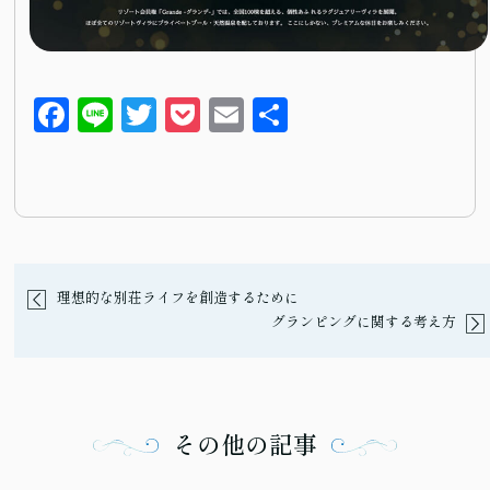
Fa
Li
T
P
E
S
ce
ne
wi
oc
m
ha
bo
tte
ke
ail
re
ok
r
t
理想的な別荘ライフを創造するために
グランピングに関する考え方
その他の記事