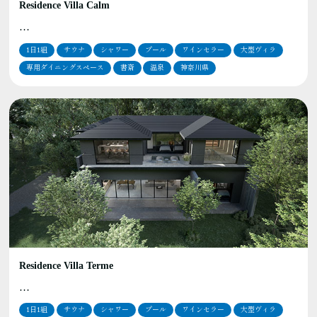
Residence Villa Calm
…
1日1組
サウナ
シャワー
プール
ワインセラー
大型ヴィラ
専用ダイニングスペース
書斎
温泉
神奈川県
Residence Villa Terme
…
1日1組
サウナ
シャワー
プール
ワインセラー
大型ヴィラ