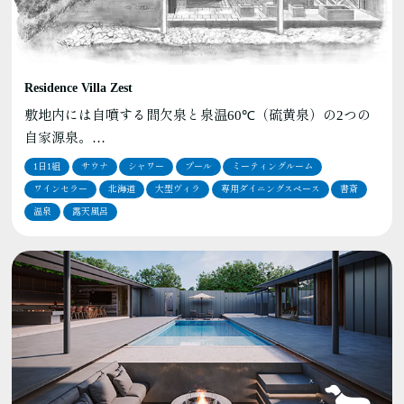
Residence Villa Zest
敷地内には自噴する間欠泉と泉温60℃（硫黄泉）の2つの
自家源泉。…
1日1組
サウナ
シャワー
プール
ミーティングルーム
ワインセラー
北海道
大型ヴィラ
専用ダイニングスペース
書斎
温泉
露天風呂