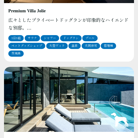
Premium Villa Jolie
広々としたプライベートドッグランが印象的なハイエンド
な別邸。…
1日1組
サウナ
シャワー
ドッグラン
プール
ペットグッズショップ
大型ヴィラ
温泉
犬同伴可
管理棟
茨城県