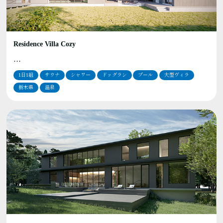
Residence Villa Cozy
…
1日1組
サウナ
シャワー
ドッグラン
プール
大型ヴィラ
栃木県
温泉