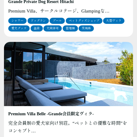
Grande Private Dog Resort Hitachi
Premium Villa、サークルコテージ、Glampingな…
シャワー
ドッグラン
プール
ペットグッズショップ
大型ヴィラ
愛犬グッズ
温泉
犬同伴可
管理棟
茨城県
Premium Villa Belle ‐Grande会員限定ヴィラ‐
完全会員制の愛犬家向け別荘。“ペットとの優雅な時間”を
コンセプト…