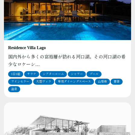
Residence Villa Lago
国内外から多くの富裕層が訪れる河口湖。その河口湖の希
少なロケーシ…
1日1組
サウナ
シアタールーム
シャワー
プール
ワインセラー
大型ヴィラ
専用ダイニングスペース
山梨県
書斎
温泉