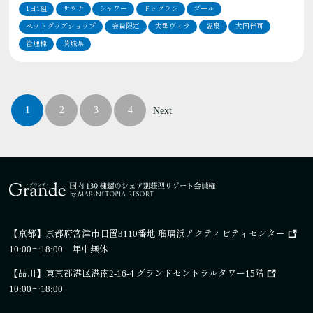
1日1組
サウナ
シャワー
ドッグラン
プール
ペットグッズショップ
会員限定
大型ヴィラ
温泉
犬同伴可
管理棟
茨城県
1
2
3
4
Next
【京都】
京都府宮津市日置3110番地 瑠璃浜アクティビティセンター
10:00～18:00 年中無休
【品川】
東京都港区港南2-16-4 グランドセントラルタワー15階
10:00～18:00