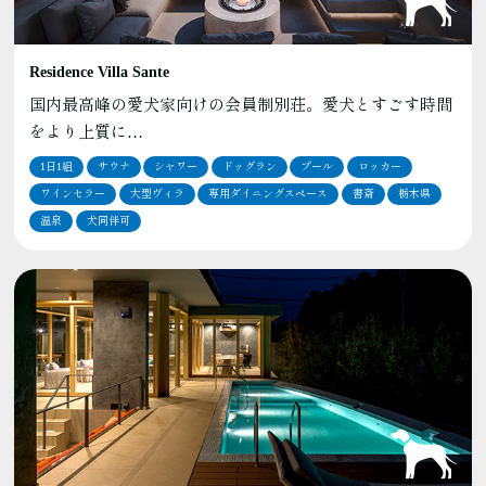
Residence Villa Sante
国内最高峰の愛犬家向けの会員制別荘。愛犬とすごす時間
をより上質に…
1日1組
サウナ
シャワー
ドッグラン
プール
ロッカー
ワインセラー
大型ヴィラ
専用ダイニングスペース
書斎
栃木県
温泉
犬同伴可