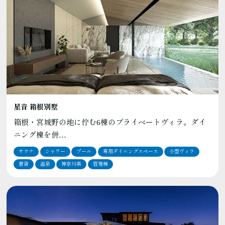
星音 箱根別墅
箱根・宮城野の地に佇む6棟のプライベートヴィラ。ダイ
ニング棟を併…
サウナ
シャワー
プール
専用ダイニングスペース
小型ヴィラ
書斎
温泉
神奈川県
管理棟