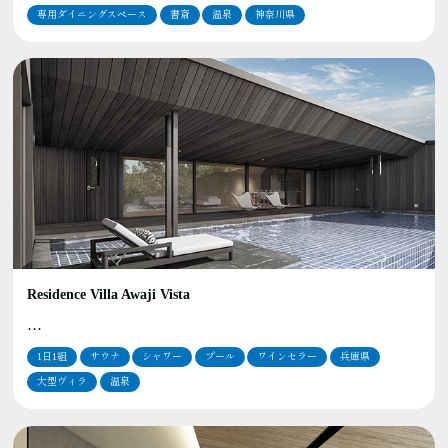
専用ダイニングスペース
書斎
温泉
神奈川県
Residence Villa Awaji Vista
…
1日1組
サウナ
シャワー
プール
ワインセラー
兵庫県
大型ヴィラ
温泉