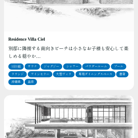
Residence Villa Ciel
別邸に隣接する南向きビーチは小さなお子様も安心して楽
しめる穏やか…
1日1組
サウナ
ジャグジー
シャワー
パウダールーム
プール
ラウンジ
ワインセラー
大型ヴィラ
専用ダイニングスペース
書斎
沖縄県
温泉