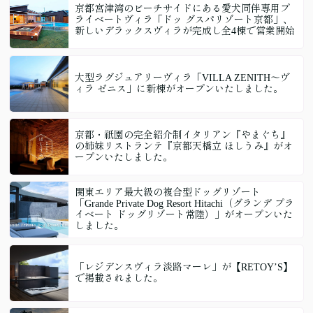
京都宮津湾のビーチサイドにある愛犬同伴専用プ
ライベートヴィラ「ドッ グスパリゾート京都」、
新しいデラックスヴィラが完成し全4棟で営業開始
大型ラグジュアリーヴィラ「VILLA ZENITH〜ヴ
ィラ ゼニス」に新棟がオープンいたしました。
京都・祇園の完全紹介制イタリアン『やまぐち』
の姉妹リストランテ『京都天橋立 ほしうみ』がオ
ープンいたしました。
関東エリア最大級の複合型ドッグリゾート
「Grande Private Dog Resort Hitachi（グランデ プラ
イベート ドッグリゾート常陸）」がオープンいた
しました。
「レジデンスヴィラ淡路マーレ」が【RETOY’S】
で掲載されました。