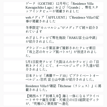
ゲーテ（GOETHE）12月号に「Residence Villa
Kawaguchiko Lago」および「Grande」、弊社スタ
ッフインタビューが掲載されました
webメディア「AFFLUENT」でResidence Villaの記
事が掲載されました
冬季限定“カニマルシェ”がメディアで続々紹介さ
れています
めざましテレビで弊社施設「HAKU富士山中湖」
が紹介されました。
グランドーム千葉富津で撮影されたテレビ朝日
「坂上忍のキャンプ飯バトル!」が放送されまし
た。
5月1日読売テレビ「大阪ほんわかテレビ」の「目
利きクイズ」にて、オーベルジュヴィラ久遠が紹
介されました。
日本テレビ「沸騰ワード10」でプライベートオー
ベルジュ-羽玖 富士山中湖-が紹介されました。
Residence Villaが雑誌『Richesse（リシェス）』に掲
載されました。
【関西エリア初導入※】海と一体になるプライベ
ートサウナ誕生京都・天橋立の1日1組限定ヴィラ
が、“究極のご褒美宿”へ進化