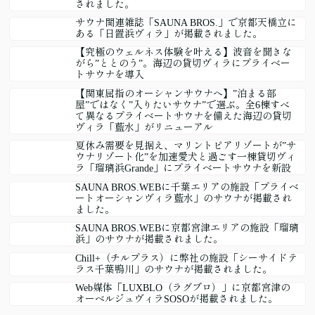
されました。
サウナ関連雑誌「SAUNA BROS.」で京都天橋立に
ある「日置浜ヴィラ」が掲載されました。
【究極のウェルネス体験を叶える】波音を聞きな
がら”ととのう”。海辺の貸切ヴィラにプライベー
トサウナを導入
【関東屈指のオーシャンサウナへ】”泊まる部
屋”ではなく”入りたいサウナ”で選ぶ。全6棟すべ
て異なるプライベートサウナを備えた海辺の貸切
ヴィラ「藍水」がリニューアル
夏休み需要を見据え、マリントピアリゾートが”サ
ウナリゾート化”を加速愛犬と過ごす一棟貸切ヴィ
ラ「瑠璃浜Grande」にプライベートサウナを新設
SAUNA BROS.WEBに千葉エリアの施設「プライベ
ートオーシャンヴィラ藍水」のサウナが掲載され
ました。
SAUNA BROS.WEBに京都宮津エリアの施設「瑠璃
浜」のサウナが掲載されました。
Chill+（チルプラス）に弊社の施設「シーサイドテ
ラス千葉鴨川」のサウナが掲載されました。
Web媒体「LUXBLO（ラグブロ）」に京都宮津の
オーベルジュヴィラSOSOが掲載されました。