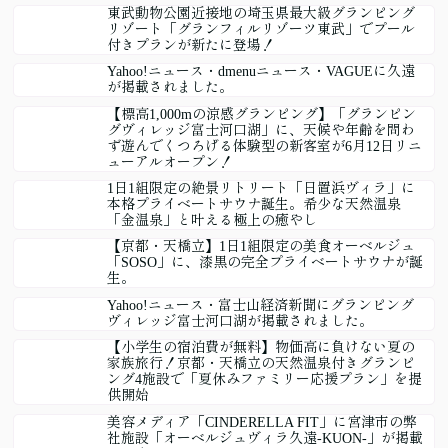
東武動物公園近接地の埼玉県最大級グランピング
リゾート「グランフィルリゾーツ東武」でプール
付きプランが新たに登場！
Yahoo!ニュース・dmenuニュース・VAGUEに久遠
が掲載されました。
【標高1,000mの涼感グランピング】「グランピン
グヴィレッジ富士河口湖」に、天候や年齢を問わ
ず遊んでくつろげる体験型の新客室が6月12日リニ
ューアルオープン！
1日1組限定の絶景リトリート「日置浜ヴィラ」に
本格プライベートサウナ誕生。希少な天然温泉
「金温泉」と叶える極上の癒やし
【京都・天橋立】1日1組限定の美食オーベルジュ
「SOSO」に、漆黒の完全プライベートサウナが誕
生。
Yahoo!ニュース・富士山経済新聞にグランピング
ヴィレッジ富士河口湖が掲載されました。
【小学生の宿泊費が無料】物価高に負けない夏の
家族旅行！京都・天橋立の天然温泉付きグランピ
ング4施設で「夏休みファミリー応援プラン」を提
供開始
美容メディア「CINDERELLA FIT」に宮津市の弊
社施設「オーベルジュヴィラ久遠-KUON-」が掲載