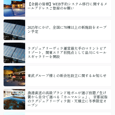
【会員の皆様】WEB予約システム移行に関するメ
ールアドレスご登録のお願い
2025年にかけ、全国に70棟以上の新施設をオープ
ン予定
ラグジュアリーヴィラ運営最大手のマリントピア
リゾート、関東エリア初拠点として品川にセール
スギャラリーを開設
東武グループ様との新会社設立に関するお知らせ
漁港直送の高級ブランド地ガニが選び放題！生け
簀から自分で選べる「カニマルシェ」、 京都屈指
のラグジュアリーヴィラ街・天橋立に冬季限定オ
ープン