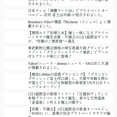
介されました。
日本テレビ「沸騰ワード10」でプライベートオー
ベルジュ-羽玖 富士山中湖-が紹介されました。
Residence Villaが雑誌『Richesse（リシェス）』に掲
載されました。
【関西エリア初導入※】海と一体になるプライベ
ートサウナ誕生京都・天橋立の1日1組限定ヴィラ
が、“究極のご褒美宿”へ進化
東武動物公園近接地の埼玉県最大級グランピング
リゾート「グランフィルリゾーツ東武」でプール
付きプランが新たに登場！
Yahoo!ニュース・dmenuニュース・VAGUEに久遠
が掲載されました。
【標高1,000mの涼感グランピング】「グランピン
グヴィレッジ富士河口湖」に、天候や年齢を問わ
ず遊んでくつろげる体験型の新客室が6月12日リニ
ューアルオープン！
1日1組限定の絶景リトリート「日置浜ヴィラ」に
本格プライベートサウナ誕生。希少な天然温泉
「金温泉」と叶える極上の癒やし
【京都・天橋立】1日1組限定の美食オーベルジュ
「SOSO」に、漆黒の完全プライベートサウナが誕