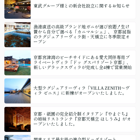
東武グループ様との新会社設立に関するお知らせ
漁港直送の高級ブランド地ガニが選び放題！生け
簀から自分で選べる「カニマルシェ」、 京都屈指
のラグジュアリーヴィラ街・天橋立に冬季限定オ
ープン
京都宮津湾のビーチサイドにある愛犬同伴専用プ
ライベートヴィラ「ドッ グスパリゾート京都」、
新しいデラックスヴィラが完成し全4棟で営業開始
大型ラグジュアリーヴィラ「VILLA ZENITH〜ヴ
ィラ ゼニス」に新棟がオープンいたしました。
京都・祇園の完全紹介制イタリアン『やまぐち』
の姉妹リストランテ『京都天橋立 ほしうみ』がオ
ープンいたしました。
関東エリア最大級の複合型ドッグリゾート