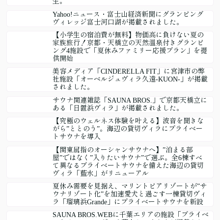
生。
Yahoo!ニュース・富士山経済新聞にグランピング
ヴィレッジ富士河口湖が掲載されました。
【小学生の宿泊費が無料】物価高に負けない夏の
家族旅行！京都・天橋立の天然温泉付きグランピ
ング4施設で「夏休みファミリー応援プラン」を提
供開始
美容メディア「CINDERELLA FIT」に宮津市の弊
社施設「オーベルジュヴィラ久遠-KUON-」が掲載
されました。
サウナ関連雑誌「SAUNA BROS.」で京都天橋立に
ある「日置浜ヴィラ」が掲載されました。
【究極のウェルネス体験を叶える】波音を聞きな
がら”ととのう”。海辺の貸切ヴィラにプライベー
トサウナを導入
【関東屈指のオーシャンサウナへ】”泊まる部
屋”ではなく”入りたいサウナ”で選ぶ。全6棟すべ
て異なるプライベートサウナを備えた海辺の貸切
ヴィラ「藍水」がリニューアル
夏休み需要を見据え、マリントピアリゾートが”サ
ウナリゾート化”を加速愛犬と過ごす一棟貸切ヴィ
ラ「瑠璃浜Grande」にプライベートサウナを新設
SAUNA BROS.WEBに千葉エリアの施設「プライベ