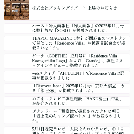
株式会社ブッキングリゾート 上場のお知らせ
ハースト婦人画報社『婦人画報』の2025年11月号
に弊社施設『SOSO』が掲載されました。
TEAPOT MAGAZINEに弊社が西麻布のレストラン
で開催した「Residence Villa」お披露目試食会が掲
載されました。
ゲーテ（GOETHE）12月号に「Residence Villa
Kawaguchiko Lago」および「Grande」、弊社スタ
ッフインタビューが掲載されました
webメディア「AFFLUENT」でResidence Villaの記
事が掲載されました
「Discover Japan」2025年12月号に京都天橋立にあ
る「鮨 坐忘」が掲載されました。
めざましテレビで弊社施設「HAKU富士山中湖」
が紹介されました。
グランドーム千葉富津で撮影されたテレビ朝日
「坂上忍のキャンプ飯バトル!」が放送されまし
た。
5月1日読売テレビ「大阪ほんわかテレビ」の「目
利きクイズ」にて、オーベルジュヴィラ久遠が紹