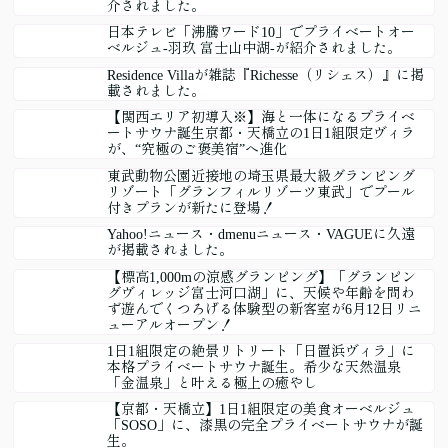
介されました。
日本テレビ「沸騰ワード10」でプライベートオー
ベルジュ-羽玖 富士山中湖-が紹介されました。
Residence Villaが雑誌『Richesse（リシェス）』に掲
載されました。
【関西エリア初導入※】海と一体になるプライベ
ートサウナ誕生京都・天橋立の1日1組限定ヴィラ
が、“究極のご褒美宿”へ進化
東武動物公園近接地の埼玉県最大級グランピング
リゾート「グランフィルリゾーツ東武」でプール
付きプランが新たに登場！
Yahoo!ニュース・dmenuニュース・VAGUEに久遠
が掲載されました。
【標高1,000mの涼感グランピング】「グランピン
グヴィレッジ富士河口湖」に、天候や年齢を問わ
ず遊んでくつろげる体験型の新客室が6月12日リニ
ューアルオープン！
1日1組限定の絶景リトリート「日置浜ヴィラ」に
本格プライベートサウナ誕生。希少な天然温泉
「金温泉」と叶える極上の癒やし
【京都・天橋立】1日1組限定の美食オーベルジュ
「SOSO」に、漆黒の完全プライベートサウナが誕
生。