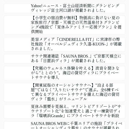
Yahoo!ニュース・富士山経済新聞にグランピング
ヴィレッジ富士河口湖が掲載されました。
【小学生の宿泊費が無料】物価高に負けない夏の
家族旅行！京都・天橋立の天然温泉付きグランピ
ング4施設で「夏休みファミリー応援プラン」を提
供開始
美容メディア「CINDERELLA FIT」に宮津市の弊
社施設「オーベルジュヴィラ久遠-KUON-」が掲載
されました。
サウナ関連雑誌「SAUNA BROS.」で京都天橋立に
ある「日置浜ヴィラ」が掲載されました。
【究極のウェルネス体験を叶える】波音を聞きな
がら”ととのう”。海辺の貸切ヴィラにプライベー
トサウナを導入
【関東屈指のオーシャンサウナへ】”泊まる部
屋”ではなく”入りたいサウナ”で選ぶ。全6棟すべ
て異なるプライベートサウナを備えた海辺の貸切
ヴィラ「藍水」がリニューアル
夏休み需要を見据え、マリントピアリゾートが”サ
ウナリゾート化”を加速愛犬と過ごす一棟貸切ヴィ
ラ「瑠璃浜Grande」にプライベートサウナを新設
SAUNA BROS.WEBに千葉エリアの施設「プライベ
ートオーシャンヴィラ藍水」のサウナが掲載され