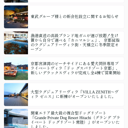
東武グループ様との新会社設立に関するお知らせ
漁港直送の高級ブランド地ガニが選び放題！生け
簀から自分で選べる「カニマルシェ」、 京都屈指
のラグジュアリーヴィラ街・天橋立に冬季限定オ
ープン
京都宮津湾のビーチサイドにある愛犬同伴専用プ
ライベートヴィラ「ドッ グスパリゾート京都」、
新しいデラックスヴィラが完成し全4棟で営業開始
大型ラグジュアリーヴィラ「VILLA ZENITH〜ヴ
ィラ ゼニス」に新棟がオープンいたしました。
関東エリア最大級の複合型ドッグリゾート
「Grande Private Dog Resort Hitachi（グランデ プラ
イベート ドッグリゾート常陸）」がオープンいた
しました。