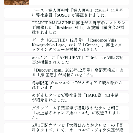
ハースト婦人画報社『婦人画報』の2025年11月号
に弊社施設『SOSO』が掲載されました。
TEAPOT MAGAZINEに弊社が西麻布のレストラン
で開催した「Residence Villa」お披露目試食会が掲
載されました。
ゲーテ（GOETHE）12月号に「Residence Villa
Kawaguchiko Lago」および「Grande」、弊社スタ
ッフインタビューが掲載されました
webメディア「AFFLUENT」でResidence Villaの記
事が掲載されました
「Discover Japan」2025年12月号に京都天橋立にあ
る「鮨 坐忘」が掲載されました。
冬季限定“カニマルシェ”がメディアで続々紹介さ
れています
めざましテレビで弊社施設「HAKU富士山中湖」
が紹介されました。
グランドーム千葉富津で撮影されたテレビ朝日
「坂上忍のキャンプ飯バトル!」が放送されまし
た。
5月1日読売テレビ「大阪ほんわかテレビ」の「目
利きクイズ」にて、オーベルジュヴィラ久遠が紹