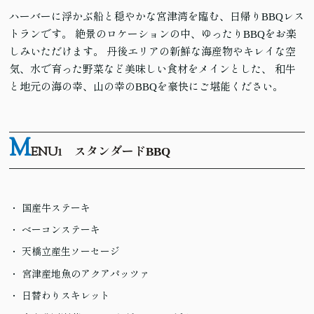
ハーバーに浮かぶ船と穏やかな宮津湾を臨む、日帰りBBQレス
トランです。 絶景のロケーションの中、ゆったりBBQをお楽
しみいただけます。 丹後エリアの新鮮な海産物やキレイな空
気、水で育った野菜など美味しい食材をメインとした、 和牛
と地元の海の幸、山の幸のBBQを豪快にご堪能ください。
M
ENU
スタンダードBBQ
1
国産牛ステーキ
ベーコンステーキ
天橋立産生ソーセージ
宮津産地魚のアクアパッツァ
日替わりスキレット