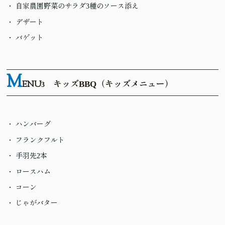
自家農園野菜のサラダ3種のソース添え
デザート
バゲット
M
ENU
キッズBBQ（キッズメニュー）
3
ハンバーグ
フランクフルト
手羽先2本
ロースハム
コーン
じゃがバター