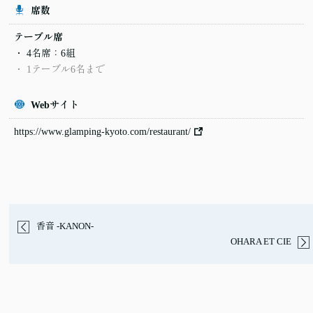
席数
テーブル席
4名席：6組
1テーブル6名まで
Webサイト
https://www.glamping-kyoto.com/restaurant/
香音 -KANON-
OHARA ET CIE