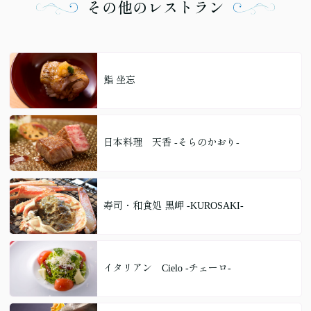
その他のレストラン
鮨 坐忘
日本料理 天香 -そらのかおり-
寿司・和食処 黒岬 -KUROSAKI-
イタリアン Cielo -チェーロ-