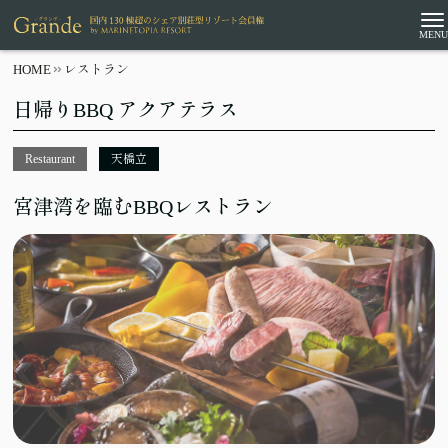
HOME
レストラン
日帰りBBQ アクアテラス
Restaurant
天橋立
宮津湾を臨むBBQレストラン