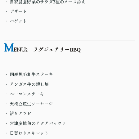
自家農園野菜のサラダ3種のソース添え
デザート
バゲット
M
ENU
ラグジュアリーBBQ
2
国産黒毛和牛ステーキ
アンガス牛の燻し焼
ベーコンステーキ
天橋立産生ソーセージ
活きアワビ
宮津産地魚のアクアパッツァ
日替わりスキレット