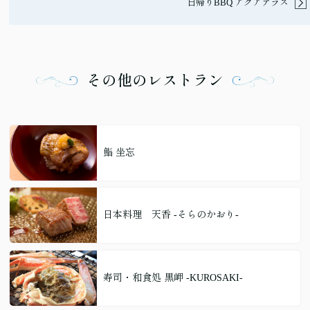
日帰りBBQ アクアテラス
その他のレストラン
鮨 坐忘
日本料理 天香 -そらのかおり-
寿司・和食処 黒岬 -KUROSAKI-